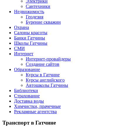
Электрики
Сантехники
Недвижимость
Геодезия
Бурение скважин
Охрана
Салоны красоты
Банки Гатчины
Школы Гатчины
СМИ
Интернет
Интернет-провайдеры
Создание сайтов
Образование
Курсы в Гатчине
Курсы английского
Автошколы Гатчины
Библиотеки
Страхование
Доставка воды
Химчистки, прачечные
Рекламные агентства
Транспорт
в Гатчине