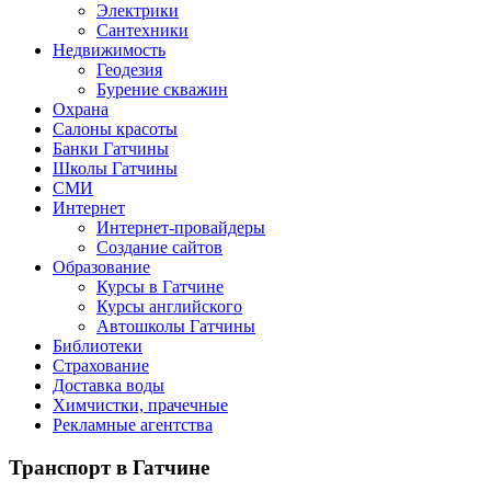
Электрики
Сантехники
Недвижимость
Геодезия
Бурение скважин
Охрана
Салоны красоты
Банки Гатчины
Школы Гатчины
СМИ
Интернет
Интернет-провайдеры
Создание сайтов
Образование
Курсы в Гатчине
Курсы английского
Автошколы Гатчины
Библиотеки
Страхование
Доставка воды
Химчистки, прачечные
Рекламные агентства
Транспорт
в Гатчине