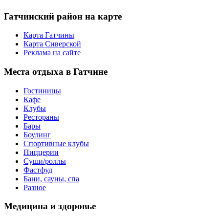
Гатчинский
район на карте
Карта Гатчины
Карта Сиверской
Реклама на сайте
Места
отдыха в Гатчине
Гостиницы
Кафе
Клубы
Рестораны
Бары
Боулинг
Спортивные клубы
Пиццерии
Суши/роллы
Фастфуд
Бани, сауны, спа
Разное
Медицина
и здоровье