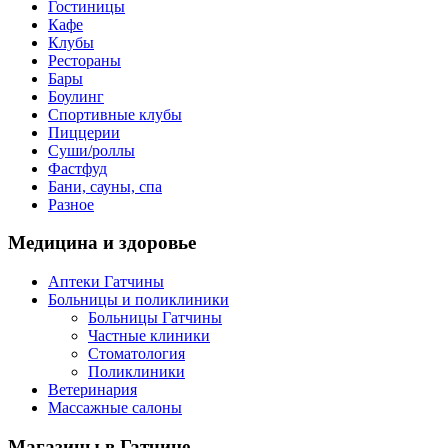
Гостиницы
Кафе
Клубы
Рестораны
Бары
Боулинг
Спортивные клубы
Пиццерии
Суши/роллы
Фастфуд
Бани, сауны, спа
Разное
Медицина
и здоровье
Аптеки Гатчины
Больницы и поликлиники
Больницы Гатчины
Частные клиники
Стоматология
Поликлиники
Ветеринария
Массажные салоны
Магазины
в Гатчине