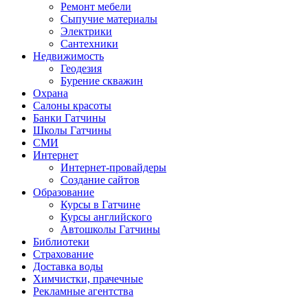
Ремонт мебели
Сыпучие материалы
Электрики
Сантехники
Недвижимость
Геодезия
Бурение скважин
Охрана
Салоны красоты
Банки Гатчины
Школы Гатчины
СМИ
Интернет
Интернет-провайдеры
Создание сайтов
Образование
Курсы в Гатчине
Курсы английского
Автошколы Гатчины
Библиотеки
Страхование
Доставка воды
Химчистки, прачечные
Рекламные агентства