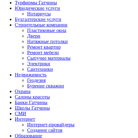
Турфирмы Гатчины
Юридические услуги
Нотариусы
Бухгалтерские услуги
Строительные компании
Пластиковые окна
Двери
Натяжные потолки
Ремонт квартир
Ремонт мебели
Сыпучие материалы
Электрики
Сантехники
Недвижимость
Геодезия
Бурение скважин
Охрана
Салоны красоты
Банки Гатчины
Школы Гатчины
СМИ
Интернет
Интернет-провайдеры
Создание сайтов
Образование