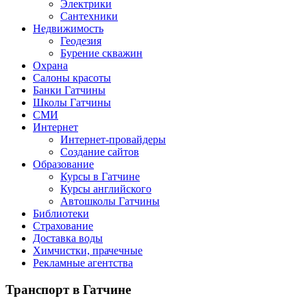
Электрики
Сантехники
Недвижимость
Геодезия
Бурение скважин
Охрана
Салоны красоты
Банки Гатчины
Школы Гатчины
СМИ
Интернет
Интернет-провайдеры
Создание сайтов
Образование
Курсы в Гатчине
Курсы английского
Автошколы Гатчины
Библиотеки
Страхование
Доставка воды
Химчистки, прачечные
Рекламные агентства
Транспорт
в Гатчине