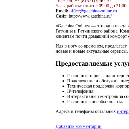
Телефон: +7 (81371) 9-40-10
Часы работы: пн-пт с 09:00 до 21:00; 
Emeil:
office@gatchina-online.ru
Сайт:
http://www.gatchina.ru/
«Gatchina Online» — это одна из ст
Гатчины и Гатчинского района. Комп
клиентам почти домашний комфорт с
Идя в ногу со временем, предлагае
новые и новые актуальные сервисы, 
Предоставляемые услу
Различные тарифы на интернет
Подключение и обслуживание;
Техническая поддержка корпо
IP-телефония;
Интерактивный контроль за со
Различные способы оплаты.
Адреса и телефоны остальных
интер
Добавить комментарий