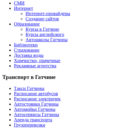
СМИ
Интернет
Интернет-провайдеры
Создание сайтов
Образование
Курсы в Гатчине
Курсы английского
Автошколы Гатчины
Библиотеки
Страхование
Доставка воды
Химчистки, прачечные
Рекламные агентства
Транспорт
в Гатчине
Такси Гатчины
Расписание автобусов
Расписание электричек
Автостоянки Гатчины
Автомойки Гатчины
Автосервисы Гатчины
Аренда транспорта
Грузоперевозки