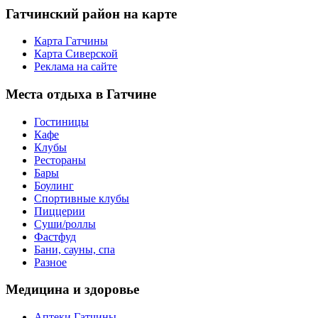
Гатчинский
район на карте
Карта Гатчины
Карта Сиверской
Реклама на сайте
Места
отдыха в Гатчине
Гостиницы
Кафе
Клубы
Рестораны
Бары
Боулинг
Спортивные клубы
Пиццерии
Суши/роллы
Фастфуд
Бани, сауны, спа
Разное
Медицина
и здоровье
Аптеки Гатчины