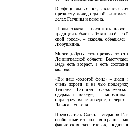
В официальных поздравлениях отм
прежнему молодо душой, занимает 
делах Гатчины и района.
«Наша задача – воспитать новое 
традиции и будет работать на благо 
свой город», – сказала, обращаясь
Любушкина.
Много добрых слов прозвучало от 
Ленинградской области. Выступающ
Ведь есть возраст, а есть состоя
молода!
«Вы наш «золотой фонд» – люди, 
очень дороги, и на чью поддержк
Тептина. «Гатчина – слово женско
одержали победу», – напомнила
оправдаем ваше доверие, и через п
Лариса Пункина.
Председатель Совета ветеранов Га
особо отметил роль ветеранов, з
фашистских захватчиков, подня