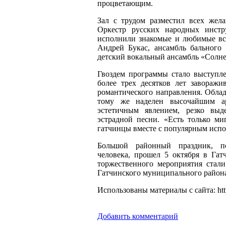
процветающим.
Зал с трудом разместил всех жела
Оркестр русских народных инстр
исполнили знакомые и любимые все
Андрей Букас, ансамбль бального
детский вокальный ансамбль «Солне
Гвоздем программы стало выступл
более трех десятков лет завораж
романтического направления. Обла
тому же наделен высочайшим ар
эстетичным явлением, резко выд
эстрадной песни. «Есть только 
гатчинцы вместе с популярным испо
Большой районный праздник, 
человека, прошел 5 октября в Гат
торжественного мероприятия стали
Гатчинского муниципального район
Использованы материалы с сайта: http:
Добавить комментарий