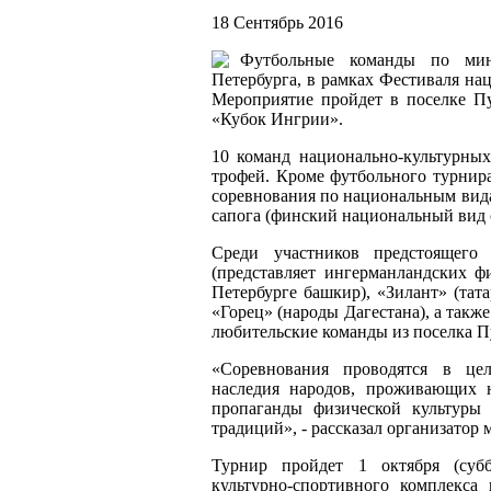
18 Сентябрь 2016
Футбольные команды по мини
Петербурга, в рамках Фестиваля на
Мероприятие пройдет в поселке Пу
«Кубок Ингрии».
10 команд национально-культурных
трофей. Кроме футбольного турнир
соревнования по национальным вида
сапога (финский национальный вид 
Среди участников предстоящего
(представляет ингерманландских ф
Петербурге башкир), «Зилант» (тата
«Горец» (народы Дагестана), а такж
любительские команды из поселка П
«Соревнования проводятся в цел
наследия народов, проживающих н
пропаганды физической культуры 
традиций», - рассказал организатор
Турнир пройдет 1 октября (суб
культурно-спортивного комплекс