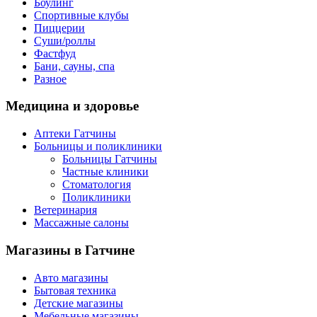
Боулинг
Спортивные клубы
Пиццерии
Суши/роллы
Фастфуд
Бани, сауны, спа
Разное
Медицина
и здоровье
Аптеки Гатчины
Больницы и поликлиники
Больницы Гатчины
Частные клиники
Стоматология
Поликлиники
Ветеринария
Массажные салоны
Магазины
в Гатчине
Авто магазины
Бытовая техника
Детские магазины
Мебельные магазины