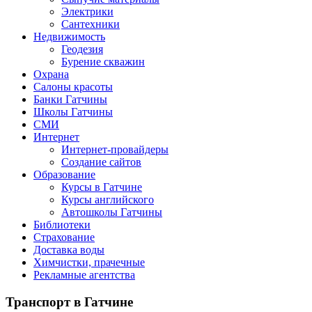
Электрики
Сантехники
Недвижимость
Геодезия
Бурение скважин
Охрана
Салоны красоты
Банки Гатчины
Школы Гатчины
СМИ
Интернет
Интернет-провайдеры
Создание сайтов
Образование
Курсы в Гатчине
Курсы английского
Автошколы Гатчины
Библиотеки
Страхование
Доставка воды
Химчистки, прачечные
Рекламные агентства
Транспорт
в Гатчине