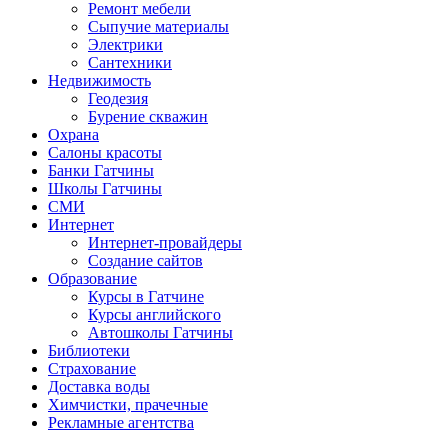
Ремонт мебели
Сыпучие материалы
Электрики
Сантехники
Недвижимость
Геодезия
Бурение скважин
Охрана
Салоны красоты
Банки Гатчины
Школы Гатчины
СМИ
Интернет
Интернет-провайдеры
Создание сайтов
Образование
Курсы в Гатчине
Курсы английского
Автошколы Гатчины
Библиотеки
Страхование
Доставка воды
Химчистки, прачечные
Рекламные агентства