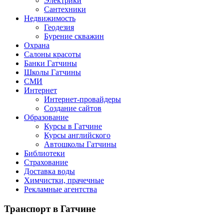
Электрики
Сантехники
Недвижимость
Геодезия
Бурение скважин
Охрана
Салоны красоты
Банки Гатчины
Школы Гатчины
СМИ
Интернет
Интернет-провайдеры
Создание сайтов
Образование
Курсы в Гатчине
Курсы английского
Автошколы Гатчины
Библиотеки
Страхование
Доставка воды
Химчистки, прачечные
Рекламные агентства
Транспорт
в Гатчине