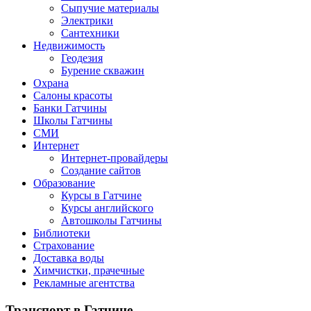
Сыпучие материалы
Электрики
Сантехники
Недвижимость
Геодезия
Бурение скважин
Охрана
Салоны красоты
Банки Гатчины
Школы Гатчины
СМИ
Интернет
Интернет-провайдеры
Создание сайтов
Образование
Курсы в Гатчине
Курсы английского
Автошколы Гатчины
Библиотеки
Страхование
Доставка воды
Химчистки, прачечные
Рекламные агентства
Транспорт
в Гатчине