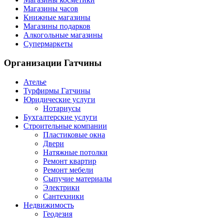
Магазины часов
Книжные магазины
Магазины подарков
Алкогольные магазины
Супермаркеты
Организации
Гатчины
Ателье
Турфирмы Гатчины
Юридические услуги
Нотариусы
Бухгалтерские услуги
Строительные компании
Пластиковые окна
Двери
Натяжные потолки
Ремонт квартир
Ремонт мебели
Сыпучие материалы
Электрики
Сантехники
Недвижимость
Геодезия