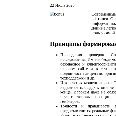
22 Июль 2025
Современным 
рейтинги. Он
информацию, 
Данные легко
пользу самой
Принципы формирова
Проведения проверок. Сп
исследования. Им необходимо
безопасное и клиентоориенти
игровом сайте и в сети и
подлинности лицензии, оригин
техподдержки и др.
Исключения мошенников из Т
надежные площадки, они не 
конце. Игрокам даже не обяз
изучить топовые позиции –
гемблеров.
Точности и правдивости 
предоставляются реальные фа
Если есть недостатки, о 