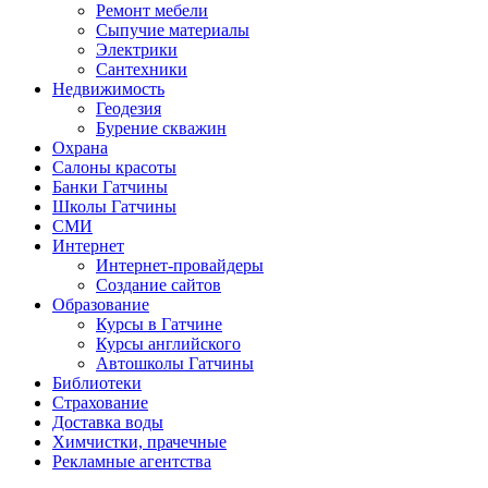
Ремонт мебели
Сыпучие материалы
Электрики
Сантехники
Недвижимость
Геодезия
Бурение скважин
Охрана
Салоны красоты
Банки Гатчины
Школы Гатчины
СМИ
Интернет
Интернет-провайдеры
Создание сайтов
Образование
Курсы в Гатчине
Курсы английского
Автошколы Гатчины
Библиотеки
Страхование
Доставка воды
Химчистки, прачечные
Рекламные агентства