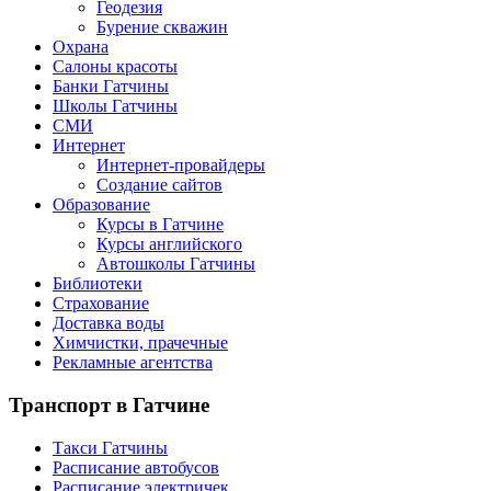
Геодезия
Бурение скважин
Охрана
Салоны красоты
Банки Гатчины
Школы Гатчины
СМИ
Интернет
Интернет-провайдеры
Создание сайтов
Образование
Курсы в Гатчине
Курсы английского
Автошколы Гатчины
Библиотеки
Страхование
Доставка воды
Химчистки, прачечные
Рекламные агентства
Транспорт
в Гатчине
Такси Гатчины
Расписание автобусов
Расписание электричек