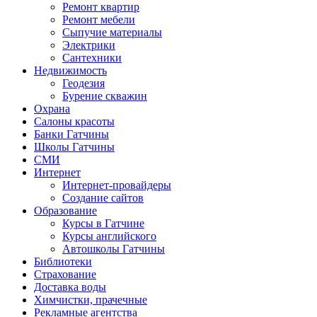
Ремонт квартир
Ремонт мебели
Сыпучие материалы
Электрики
Сантехники
Недвижимость
Геодезия
Бурение скважин
Охрана
Салоны красоты
Банки Гатчины
Школы Гатчины
СМИ
Интернет
Интернет-провайдеры
Создание сайтов
Образование
Курсы в Гатчине
Курсы английского
Автошколы Гатчины
Библиотеки
Страхование
Доставка воды
Химчистки, прачечные
Рекламные агентства