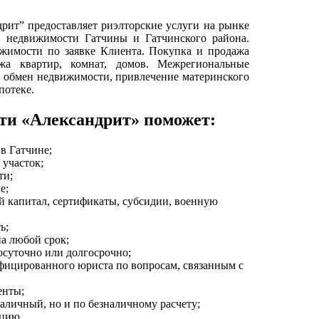
рит” предоставляет риэлторские услуги на рынке
й недвижимости Гатчины и Гатчинского района.
жимости по заявке Клиента. Покупка и продажа
жа квартир, комнат, домов. Межрегиональные
, обмен недвижимости, привлечение материнского
потеке.
ти «Александрит» поможет:
в Гатчине;
 участок;
ти;
е;
й капитал, сертификаты, субсидии, военную
ь;
на любой срок;
осуточно или долгосрочно;
фицированного юриста по вопросам, связанным с
енты;
наличный, но и по безналичному расчету;
ацию.