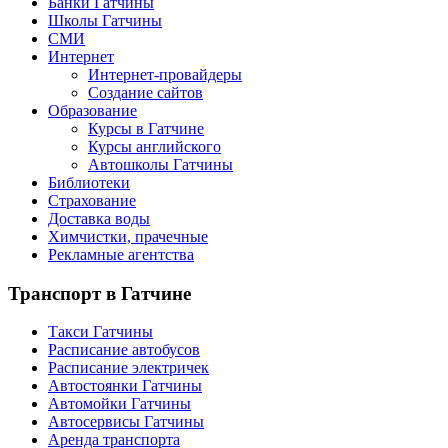
Банки Гатчины
Школы Гатчины
СМИ
Интернет
Интернет-провайдеры
Создание сайтов
Образование
Курсы в Гатчине
Курсы английского
Автошколы Гатчины
Библиотеки
Страхование
Доставка воды
Химчистки, прачечные
Рекламные агентства
Транспорт
в Гатчине
Такси Гатчины
Расписание автобусов
Расписание электричек
Автостоянки Гатчины
Автомойки Гатчины
Автосервисы Гатчины
Аренда транспорта