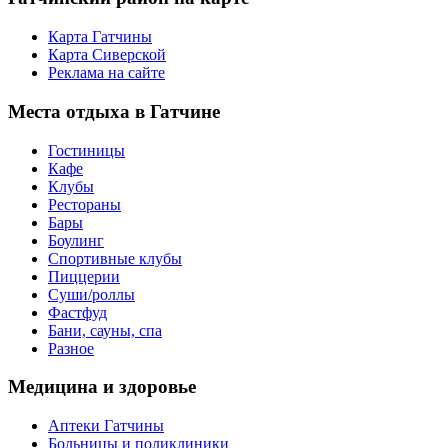
Карта Гатчины
Карта Сиверской
Реклама на сайте
Места
отдыха в Гатчине
Гостиницы
Кафе
Клубы
Рестораны
Бары
Боулинг
Спортивные клубы
Пиццерии
Суши/роллы
Фастфуд
Бани, сауны, спа
Разное
Медицина
и здоровье
Аптеки Гатчины
Больницы и поликлиники