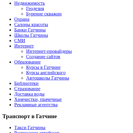
Недвижимость
Геодезия
Бурение скважин
Охрана
Салоны красоты
Банки Гатчины
Школы Гатчины
СМИ
Интернет
Интернет-провайдеры
Создание сайтов
Образование
Курсы в Гатчине
Курсы английского
Автошколы Гатчины
Библиотеки
Страхование
Доставка воды
Химчистки, прачечные
Рекламные агентства
Транспорт
в Гатчине
Такси Гатчины
Расписание автобусов