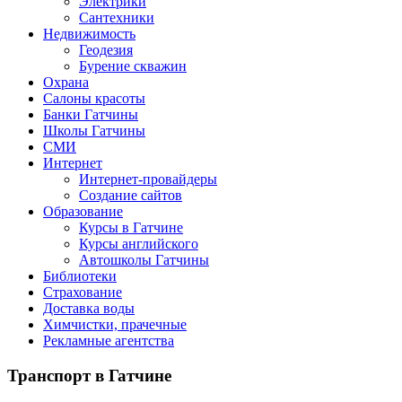
Электрики
Сантехники
Недвижимость
Геодезия
Бурение скважин
Охрана
Салоны красоты
Банки Гатчины
Школы Гатчины
СМИ
Интернет
Интернет-провайдеры
Создание сайтов
Образование
Курсы в Гатчине
Курсы английского
Автошколы Гатчины
Библиотеки
Страхование
Доставка воды
Химчистки, прачечные
Рекламные агентства
Транспорт
в Гатчине