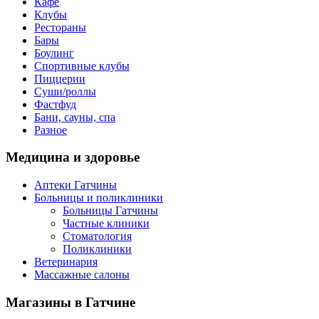
Кафе
Клубы
Рестораны
Бары
Боулинг
Спортивные клубы
Пиццерии
Суши/роллы
Фастфуд
Бани, сауны, спа
Разное
Медицина
и здоровье
Аптеки Гатчины
Больницы и поликлиники
Больницы Гатчины
Частные клиники
Стоматология
Поликлиники
Ветеринария
Массажные салоны
Магазины
в Гатчине