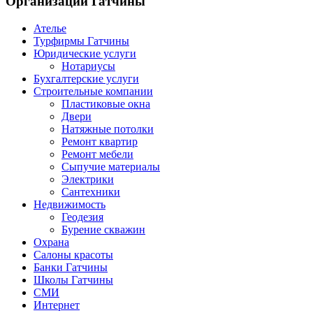
Организации
Гатчины
Ателье
Турфирмы Гатчины
Юридические услуги
Нотариусы
Бухгалтерские услуги
Строительные компании
Пластиковые окна
Двери
Натяжные потолки
Ремонт квартир
Ремонт мебели
Сыпучие материалы
Электрики
Сантехники
Недвижимость
Геодезия
Бурение скважин
Охрана
Салоны красоты
Банки Гатчины
Школы Гатчины
СМИ
Интернет