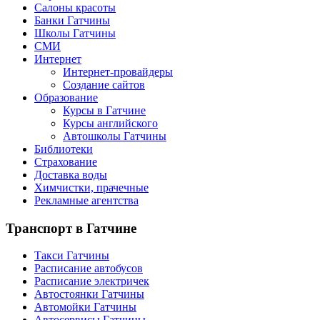
Салоны красоты
Банки Гатчины
Школы Гатчины
СМИ
Интернет
Интернет-провайдеры
Создание сайтов
Образование
Курсы в Гатчине
Курсы английского
Автошколы Гатчины
Библиотеки
Страхование
Доставка воды
Химчистки, прачечные
Рекламные агентства
Транспорт
в Гатчине
Такси Гатчины
Расписание автобусов
Расписание электричек
Автостоянки Гатчины
Автомойки Гатчины
Автосервисы Гатчины