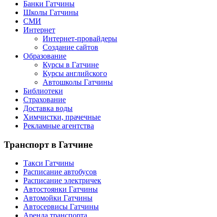
Банки Гатчины
Школы Гатчины
СМИ
Интернет
Интернет-провайдеры
Создание сайтов
Образование
Курсы в Гатчине
Курсы английского
Автошколы Гатчины
Библиотеки
Страхование
Доставка воды
Химчистки, прачечные
Рекламные агентства
Транспорт
в Гатчине
Такси Гатчины
Расписание автобусов
Расписание электричек
Автостоянки Гатчины
Автомойки Гатчины
Автосервисы Гатчины
Аренда транспорта