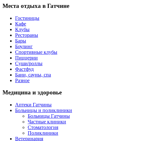
Места
отдыха в Гатчине
Гостиницы
Кафе
Клубы
Рестораны
Бары
Боулинг
Спортивные клубы
Пиццерии
Суши/роллы
Фастфуд
Бани, сауны, спа
Разное
Медицина
и здоровье
Аптеки Гатчины
Больницы и поликлиники
Больницы Гатчины
Частные клиники
Стоматология
Поликлиники
Ветеринария